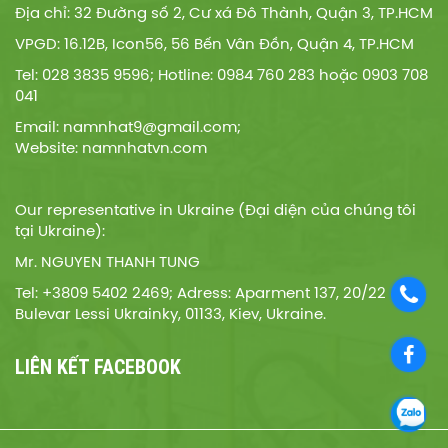
Địa chỉ: 32 Đường số 2, Cư xá Đô Thành, Quận 3, TP.HCM
VPGD: 16.12B, Icon56, 56 Bến Vân Đồn, Quận 4, TP.HCM
Tel: 028 3835 9596; Hotline: 0984 760 283 hoặc 0903 708
041
Email: namnhat9@gmail.com;
Website: namnhatvn.com
Our representative in Ukraine (Đại diện của chúng tôi
tại Ukraine):
Mr. NGUYEN THANH TUNG
Tel: +3809 5402 2469; Adress: Aparment 137, 20/22
Bulevar Lessi Ukrainky, 01133, Kiev, Ukraine.
LIÊN KẾT FACEBOOK