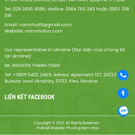
VPGD: 16.12B, Icon56, 56 Bến Vân Đồn, Quận 4, TP.HCM
Tel: 028 3835 9596; Hotline: 0984 760 283 hoặc 0903 708
041
Email: namnhat9@gmail.com;
Website: namnhatvn.com
Our representative in Ukraine (Đại diện của chúng tôi
tại Ukraine):
Mr. NGUYEN THANH TUNG
Tel: +3809 5402 2469; Adress: Aparment 137, 20/22
Bulevar Lessi Ukrainky, 01133, Kiev, Ukraine.
LIÊN KẾT FACEBOOK
Copyright © 2021. All Rights Reserved -
Thiết kế Website: Phương Nam Vina