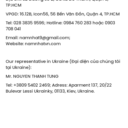
TP.HCM
VPGD: 16.12B, Icon56, 56 Bến Vân Đồn, Quận 4, TP.HCM
Tel: 028 3835 9596; Hotline: 0984 760 283 hoặc 0903
708 041
Email: namnhat9@gmail.com;
Website: namnhatvn.com
Our representative in Ukraine (Đại diện của chúng tôi
tại Ukraine):
Mr. NGUYEN THANH TUNG
Tel: +3809 5402 2469; Adress: Aparment 137, 20/22
Bulevar Lessi Ukrainky, 01133, Kiev, Ukraine.