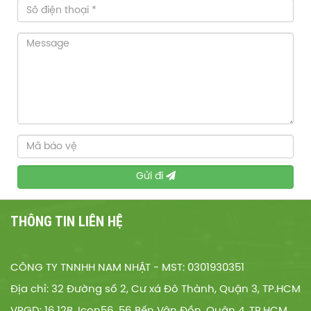
Gửi đi
THÔNG TIN LIÊN HỆ
CÔNG TY TNNHH NAM NHẬT - MST: 0301930351
Địa chỉ: 32 Đường số 2, Cư xá Đô Thành, Quận 3, TP.HCM