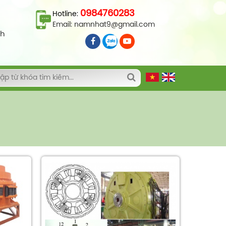
0984760283
Hotline:
Email:
namnhat9@gmail.com
nh