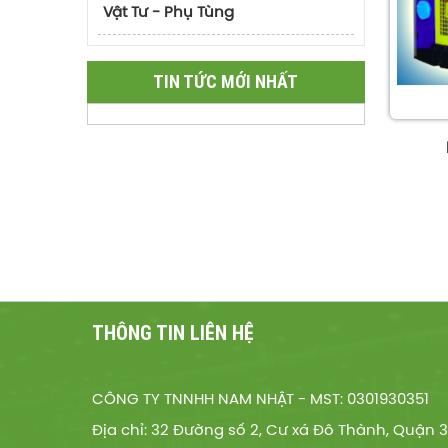
Vật Tư - Phụ Tùng
TIN TỨC MỚI NHẤT
THÔNG TIN LIÊN HỆ
CÔNG TY TNNHH NAM NHẬT - MST: 0301930351
Địa chỉ: 32 Đường số 2, Cư xá Đô Thành, Quận 