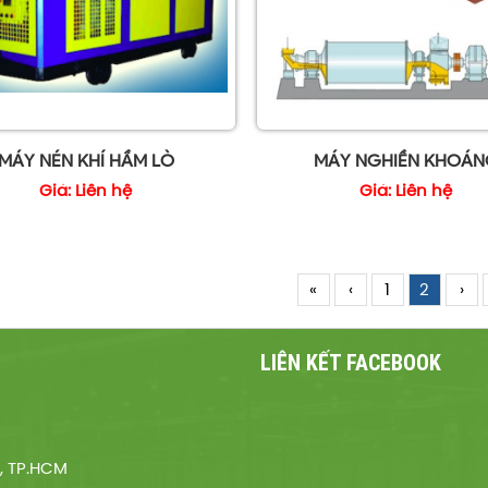
MÁY NÉN KHÍ HẦM LÒ
MÁY NGHIỀN KHOÁN
Giá: Liên hệ
Giá: Liên hệ
«
‹
1
2
›
LIÊN KẾT FACEBOOK
3, TP.HCM