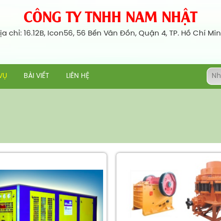
CÔNG TY TNHH NAM NHẬT
ịa chỉ: 16.12B, Icon56, 56 Bến Vân Đồn, Quận 4, TP. Hồ Chí Mi
VỤ
BÀI VIẾT
LIÊN HỆ